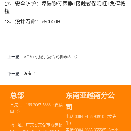
、安全防护：障碍物传感器
接触式保险杠
急停按
17
+
+
钮
、设计寿命：
18
>80000H
上一篇：
AGV+机械手复合式机器人（290SX-003）
没有了
下一篇：
总部
东南亚越南分公
王先生 166 2067 5888（微信
司
同号）
电话:0084-9188 90910（文先
生）
地 址：
广东省东莞市寮步镇
电话:0084-0335 355585（杜小