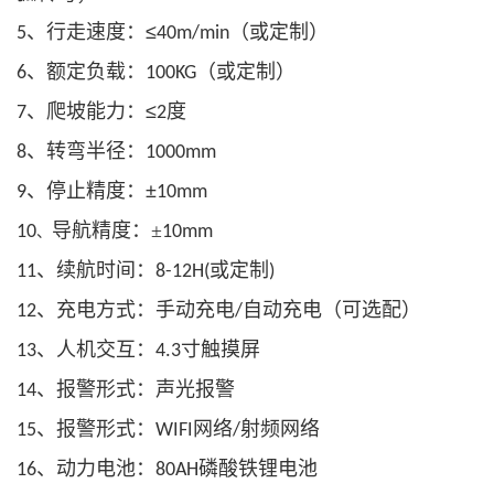
、行走速度：≤
（或定制）
5
40m/min
、额定负载：
（或定制）
6
100KG
、爬坡能力：≤
度
7
2
、转弯半径：
8
1000mm
、停止精度：±
9
10mm
导航精度：±
10
10mm
、
、续航时间：
或定制
11
8-12H(
)
、充电方式：手动充电
自动充电（可选配）
12
/
、人机交互：
寸触摸屏
13
4.3
、报警形式：声光报警
14
、报警形式：
网络
射频网络
15
WIFI
/
、动力电池：
磷酸铁锂电池
16
80AH