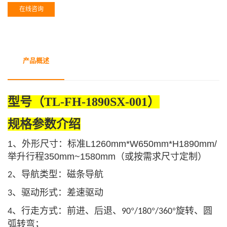
在线咨询
产品概述
型号（
TL-FH-1890SX-001
）
规格参数介绍
1
、外形尺寸：标准
L1260mm*W650mm*H1890mm/
举升行程
350mm~1580mm
（或按需求尺寸定制）
、导航类型：磁条导航
2
、驱动形式：差速驱动
3
、行走方式：前进、后退、
°
°
°旋转、圆
4
90
/180
/360
弧转弯；