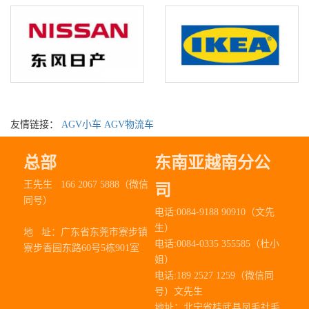
友情链接：
AGV小车
AGV物流车
总部
东南亚越南分公
王先生 166 2067 5888（微信
司
同号）
电话:0084-9188 90910（文先
生）
地 址：
广东省东莞市寮步镇
电话:0084-0335 355585（杜小
寮步香园东路60号5栋901室
姐）
电话:189 2527 1259（微信同
号）文先生
地址：北宁省桂武县凤毛社毛