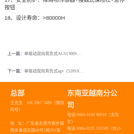
17、安全防护：障碍物传感器+接触式保险杠+急停
按钮
18、设计寿命：>80000H
上一篇：
单驱动双向背负式AGV(300SX-001)
下一篇：
单驱动双向背负式agv（520SX-001）
总部
东南亚越南分公
王先生 166 2067 5888（微信
司
同号）
电话:0084-9188 90910（文先
生）
地 址：
广东省东莞市寮步镇
电话:0084-0335 355585（杜小
寮步香园东路60号5栋901室