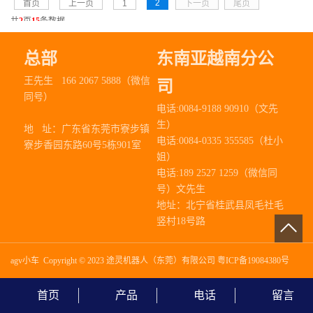
2
首页
上一页
1
下一页
尾页
共
2
页
15
条数据
总部
东南亚越南分公
王先生 166 2067 5888（微信
司
同号）
电话:0084-9188 90910（文先
生）
地 址：
广东省东莞市寮步镇
电话:0084-0335 355585（杜小
寮步香园东路60号5栋901室
姐）
电话:189 2527 1259（微信同
号）文先生
地址：北宁省桂武县凤毛社毛
竖村18号路
agv小车
Copyright © 2023 途灵机器人（东莞）有限公司
粤ICP备19084380号
首页
产品
电话
留言