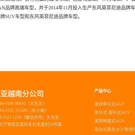
N品牌高端车型，并于2014年11月投入生产东风英菲尼迪品牌车
N品牌SUV车型和东风英菲尼迪品牌车型。
产品中心
南亚越南分公司
84-9188 90910（文先生）
潜伏牵引式AGV
84-0335 355585（杜小姐）
举升式-提升式AGV
89 2527 1259（微信同号）文先生
滚筒移栽式AGV
北宁省桂武县凤毛社毛竖村18号路
双向式背负AGV物流