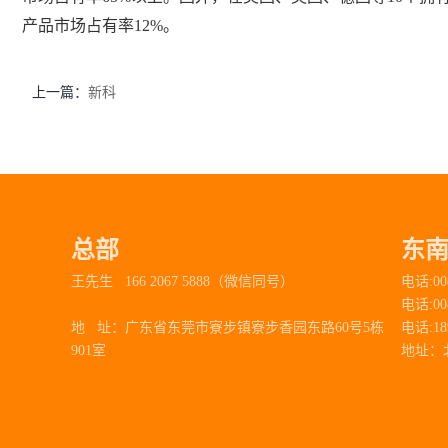
产品市场占有率12%。
上一篇：
新科
总部
东
王先生 166 2067 5888（微信同号）
电话:00
电话:00
地 址：
广东省东莞市寮步镇寮步香园东路60号5栋
电话:1
901室
地址：