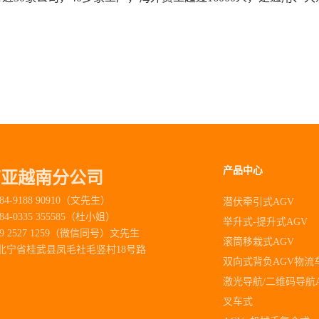
产品中心
南亚越南分公司
84-9188 90910（文先生）
潜伏牵引式AGV
84-0335 355585（杜小姐）
举升式-提升式AGV
89 2527 1259（微信同号）文先生
滚筒移栽式AGV
北宁省桂武县凤毛社毛竖村18号路
双向式背负AGV物流
激光导航/二维码导航
叉车式