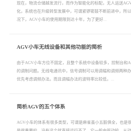
现在，物流仓储越发流行，而作为智能化的标配，无人运送AG
化，系统也在升級转型发展中，可谓紧锣密鼓不断前进中，所以
况下，AGV小车的使用期限到达十年，为了更好...
AGV小车无线设备和其他功能的简析
由于AGV小车方位不固定，且整个系统中设备较多，控制台和
的调制问题。无线电通讯中，信号调制可以用调幅和调频两种
优先考虑调频办法。而且调幅办法的波特率比较低，...
简析AGV的五个体系
AGV小车的体系有很多类型，可谓是麻雀虽小五脏俱全，也是
是很重要的，没有这个就直接运行不了。它一般由驱动轮、从