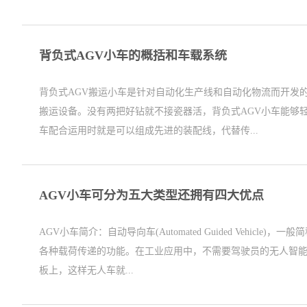
背负式AGV小车的概括和车载系统
背负式AGV搬运小车是针对自动化生产线和自动化物流而开发
搬运设备。没有两把好钻就不接瓷器活，背负式AGV小车能够
车配合运用时就是可以组成先进的装配线，代替传...
AGV小车可分为五大类型还拥有四大优点
AGV小车简介：自动导向车(Automated Guided Ve
各种载荷传递的功能。在工业应用中，不需要驾驶员的无人智
板上，这样无人车就...