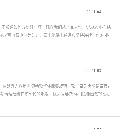
22-11-04
，不知道如何分辨好与坏，现在我们从八点来说一说AGV小车结
48V直流蓄电池为动力，蓄电池供电普通应坚持连续工作8小时
22-11-03
轮，遭到外力作用时随动轮整体能够旋转，轮子自身也能够自转，
定期清理缠绕在随动轮的毛发、线头号等杂物。假如缠绕杂物太