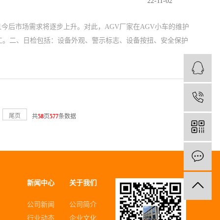
22-11-02
今后市场需求将逐步上升。对此，AGV厂家在AGV小车的维护
工。二、日检包括：设备外观、警示标志、设备按扭、安全保护
1
尾页
共
58
页
577
条数据
新闻中心
关于我们
公司新闻
公司简介
行业动态
企业文化