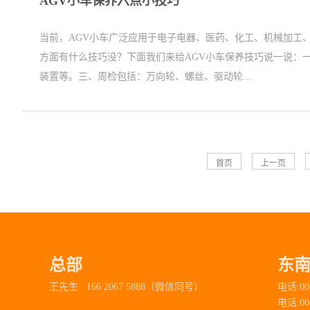
AGV小车保养六点小技巧
当前，AGV小车广泛应用于电子电器、医药、化工、机械加工
方面有什么技巧没？下面我们来给AGV小车保养技巧说一说：
装置等。三、周检包括：万向轮、螺丝、驱动轮...
首页
上一页
总部
东
王先生 166 2067 5888（微信同号）
电话:00
电话:00