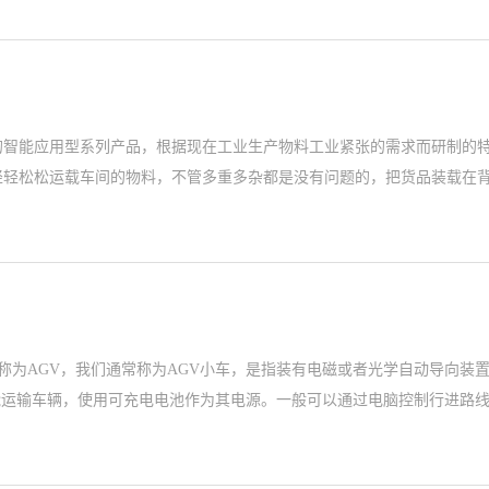
的智能应用型系列产品，根据现在工业生产物料工业紧张的需求而研制的
轻轻松松运载车间的物料，不管多重多杂都是没有问题的，把货品装载在背
hicle)，一般简称为AGV，我们通常称为AGV小车，是指装有电磁或者光学
能运输车辆，使用可充电电池作为其电源。一般可以通过电脑控制行进路