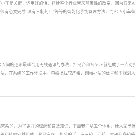
V小车是关键，运用好的话，将给整个行业带来颠覆性的改变，因为将来A
很有必要完成“没有人制药厂”等等的智能化系统管理方法，而AGV小车
AGV间的通讯最适合用无线通讯的办法，控制台和各AGV就组成了一点
办法，在系统的工作环境中，电磁搅扰较严峻，调幅办法的信号频率规划
很繁杂的，为了更好的理解和普及知识，下面我们从五个体系，给大家简简
动轮和转向安排组成，紧致有序，划分的话，有三轮、四轮、六轮及多轮