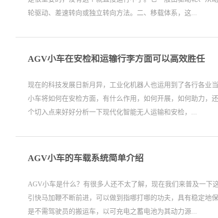
轮驱动、差速转向或独立转向方法。二、移载体系，这...
AGV小车在安检和运输行李方面可以高效胜任
现在的科技发展日新月异，工业化机器人也运用到了各行各业当
小车将如何在安检方面，有什么作用，如何开展，如何助力，
个切入点来好好分析一下现代化智能无人运输和安检，...
AGV小车的车载系统简单介绍
AGV小车是什么？有很多人还不太了解，现在我们来普及一下
引快马加鞭不断前进，可以做到指哪打哪的功夫，具有稳定地
是不需驾驶员的搬运车，以可充电之蓄电池为其动力源...