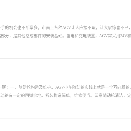
身手的机会也不断增多，市面上各种AGV让人应接不暇，让大家惊喜不已
部分，是其他总成部件的安装基础。蓄电和充电装置，AGV常采用24V和
聊一聊：一、随动轮构造及维护。AGV小车随动轮实践上就是一个万向脚
随动轮有一定的回弹余地。拆装构造简单，维修便当。留意随动轮清洁，