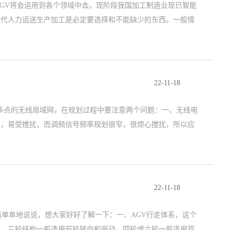
GV将会运用到各个领域中去。现阶段我国加工制造业现已智能
替代人力运送生产加工是必定要选择和不能缺少的东西。一般情
22-11-18
对多点的无线局域网，在规划过程中要注意两个问题：一、无线电
大，易受搅扰，而调频信号频率规划很窄，很烦心搅扰，所以应
22-11-18
单单地说说，想大家好好了解一下：一、AGV行走体系，这个
等，三轮结构一般选用前轮转向和驱动，四轮或六轮一般选用双