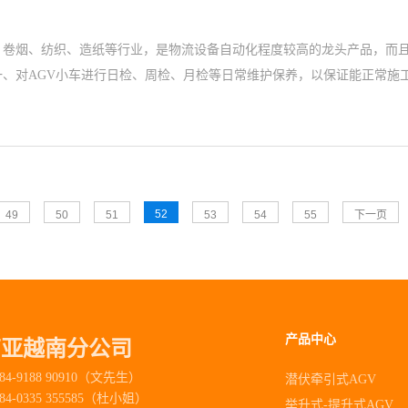
、卷烟、纺织、造纸等行业，是物流设备自动化程度较高的龙头产品，而且
一、对AGV小车进行日检、周检、月检等日常维护保养，以保证能正常施
52
49
50
51
53
54
55
下一页
产品中心
南亚越南分公司
84-9188 90910（文先生）
潜伏牵引式AGV
84-0335 355585（杜小姐）
举升式-提升式AGV