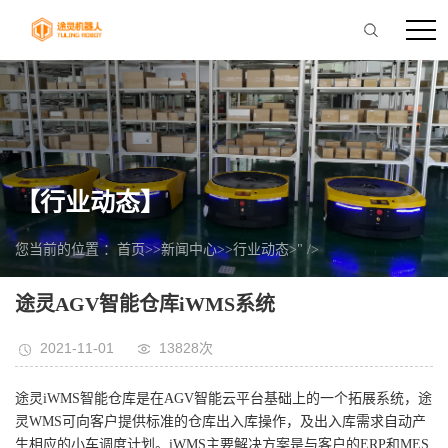
【行业动态】
您当前的位置 ：
首页
>>
新闻中心
>>
行业动态
>" />
途灵AGV智能仓库iWMS系统
2021-11-01
13828次
途灵iWMS智能仓库是在AGV智能云平台基础上的一个拓展系统，途
灵WMS可向客户提供标准的仓库出入库操作，及出入库需求自动产
生相应的小车调度计划。iWMS主要解决方案是与客户的ERP和MES