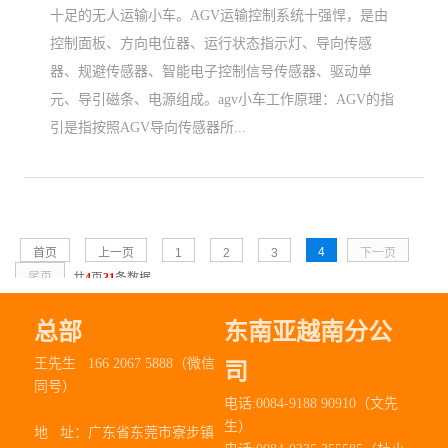
十足的无人运输小车。AGV运输控制系统十强悍，是由
控制面板、方向电位器、运行状态指示灯、导向传感
器、规避传感器、智能电子控制信号传感器、驱动单
元、导引磁条、电源组成。agv小车工作原理：AGV的指
引是指按照AGV导向传感器所...
4
首页
上一页
1
2
3
下一页
尾页
共
4
页
31
条数据
总部
东南亚越南分公
王先生 166 2067 5888（微信
司
同号）
电话:0084-9188 90910（文先
生）
地 址：
广东省东莞市寮步镇