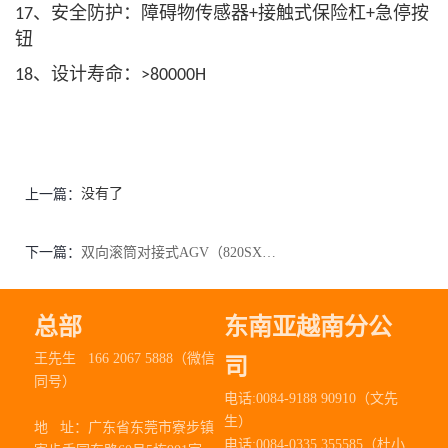
、安全防护：障碍物传感器
接触式保险杠
急停按
17
+
+
钮
、设计寿命：
18
>80000H
没有了
上一篇：
下一篇：
双向滚筒对接式AGV（820SX-001）
总部
东南亚越南分公
王先生 166 2067 5888（微信
司
同号）
电话:0084-9188 90910（文先
生）
地 址：
广东省东莞市寮步镇
电话:0084-0335 355585（杜小