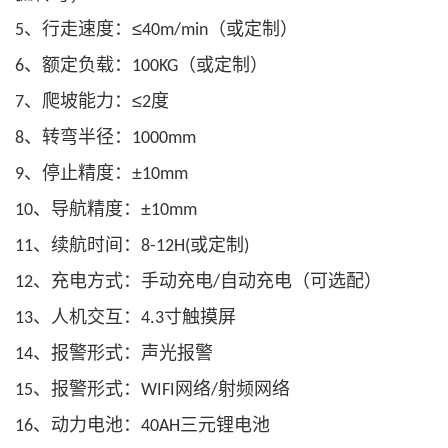
、行走速度：≤
（或定制）
5
40m/min
、额定负载：
（或定制）
6
100KG
、爬坡能力：≤
度
7
2
、转弯半径：
8
1000mm
、停止精度：±
9
10mm
、导航精度：±
10
10mm
、续航时间：
或定制
11
8-12H(
)
、充电方式：手动充电
自动充电（可选配）
12
/
、人机交互：
寸触摸屏
13
4.3
、报警形式：声光报警
14
、报警形式：
网络
射频网络
15
WIFI
/
、动力电池：
三元锂电池
16
40AH