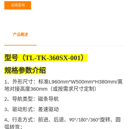
在线咨询
产品概述
型号
（TL-TK-360SX-001）
规格参数介绍
1
、外形尺寸：标准
L960mm*W500mm*H380mm/
离
地对接高度
360mm
（或按需求尺寸定制）
、导航类型：磁条导航
2
、驱动形式：差速驱动
3
、行走方式：前进、后退、
°
°
°旋转、圆
4
90
/180
/360
弧转弯；