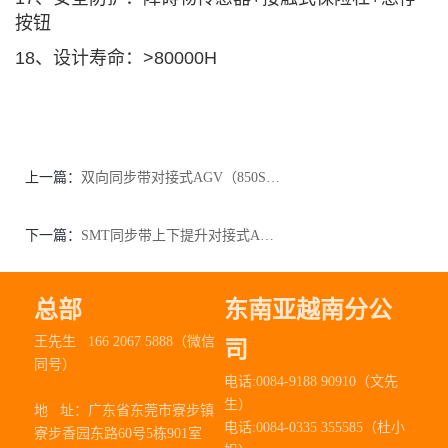
按钮
18、设计寿命：>80000H
上一篇：
双向同步带对接式AGV（850SX-002）
下一篇：
SMT同步带上下提升对接式AGV（1255SX-001）
总部
东南亚越南分公
王先生 166 2067 5888（微信
司
同号）
电话:0084-9188 90910（文先
生）
地 址：
广东省东莞市寮步镇
电话:0084-0335 355585（杜小
寮步香园东路60号5栋901室