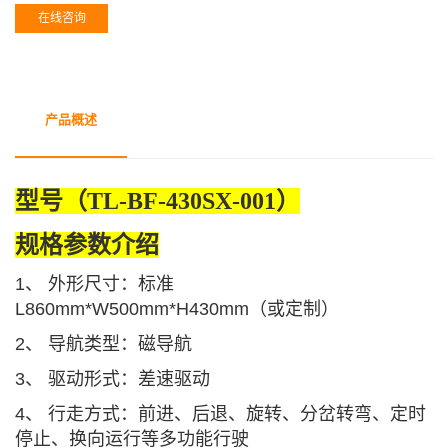
在线咨询
产品概述
型
号（
TL-BF-430SX-001
）
规格
参数介绍
1
、
外形
尺寸：标准
L860mm*W500mm*H430mm（或定制）
2、 导航类型：磁导航
3、 驱动形式：差速驱动
4、 行走方式：前进、后退、旋转、分岔转弯、定时
停止、换向运行等多功能行驶