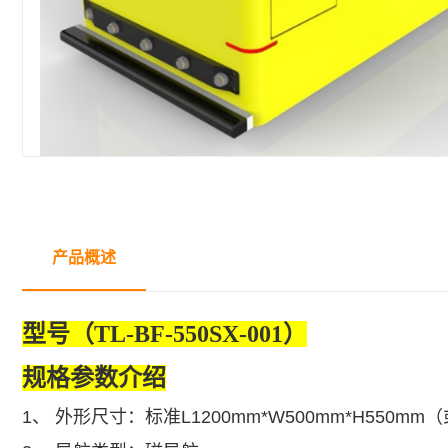
产品概述
型
号（
TL-BF-550SX-001
）
规格参数介绍
1、
外形
尺寸：标准L1200mm*W500mm*H550mm