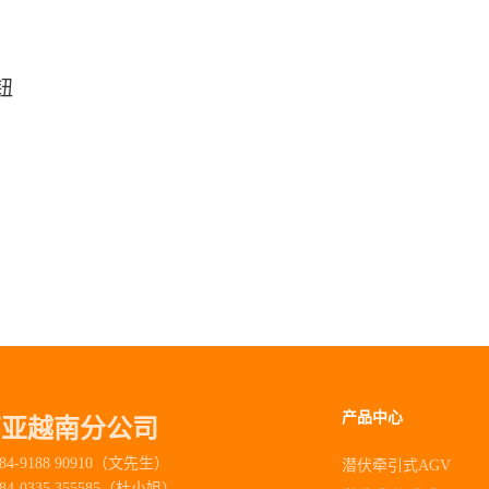
钮
产品中心
南亚越南分公司
84-9188 90910（文先生）
潜伏牵引式AGV
84-0335 355585（杜小姐）