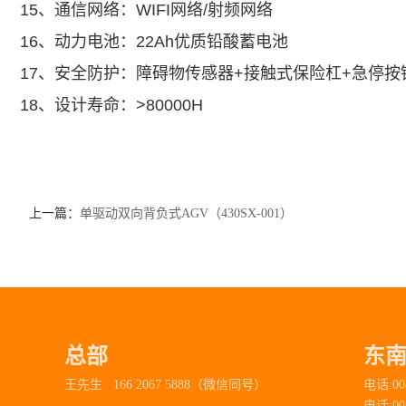
15、通信网络：WIFI网络/射频网络
16、动力电池：22Ah优质铅酸蓄电池
17、安全防护：障碍物传感器+接触式保险杠+急停按
18、设计寿命：>80000H
上一篇：
单驱动双向背负式AGV（430SX-001）
总部
东
王先生 166 2067 5888（微信同号）
电话:00
电话:00