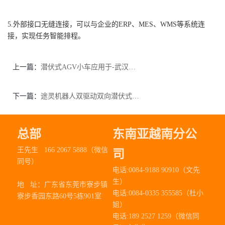
5.外部接口无缝连接，可以与企业的ERP、MES、WMS等系统连
接，实现任务智能排程。
上一篇：
潜伏式AGV小车应用于-武汉日精汽车配件厂解决方案
下一篇：
途灵机器人双驱动双向潜伏式AGV天津航天应用方案
总部
东南亚越南分公
王先生 166 2067 5888（微信
司
同号）
电话:0084-9188 90910（文先
生）
地 址：
广东省东莞市寮步镇
电话:0084-0335 355585（杜小
寮步香园东路60号5栋901室
姐）
电话:189 2527 1259（微信同