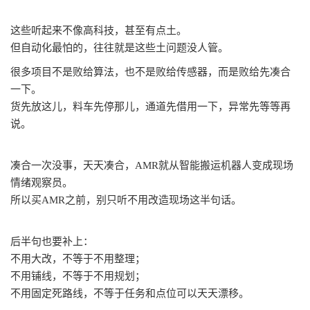
这些听起来不像高科技，甚至有点土。
但自动化最怕的，往往就是这些土问题没人管。
很多项目不是败给算法，也不是败给传感器，而是败给先凑合
一下。
货先放这儿，料车先停那儿，通道先借用一下，异常先等等再
说。
凑合一次没事，天天凑合，
AMR就从智能搬运机器人变成现场
情绪观察员。
所以买
AMR之前，别只听不用改造现场这半句话。
后半句也要补上：
不用大改，不等于不用整理；
不用铺线，不等于不用规划；
不用固定死路线，不等于任务和点位可以天天漂移。