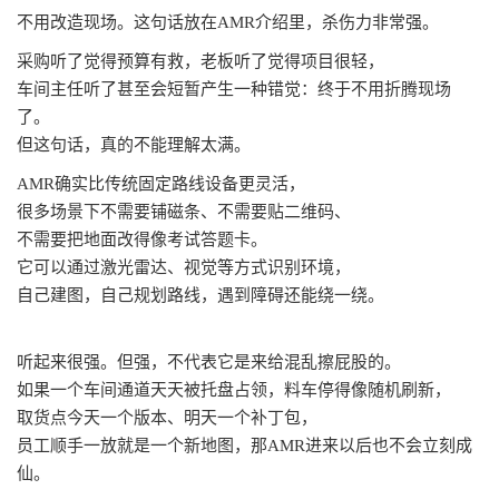
不用改造现场。这句话放在
AMR介绍里，杀伤力非常强。
采购听了觉得预算有救，老板听了觉得项目很轻，
车间主任听了甚至会短暂产生一种错觉：终于不用折腾现场
了。
但这句话，真的不能理解太满。
AMR确实比传统固定路线设备更灵活，
很多场景下不需要铺磁条、不需要贴二维码、
不需要把地面改得像考试答题卡。
它可以通过激光雷达、视觉等方式识别环境，
自己建图，自己规划路线，遇到障碍还能绕一绕。
听起来很强。但强，不代表它是来给混乱擦屁股的。
如果一个车间通道天天被托盘占领，料车停得像随机刷新，
取货点今天一个版本、明天一个补丁包，
员工顺手一放就是一个新地图，那
AMR进来以后也不会立刻成
仙。