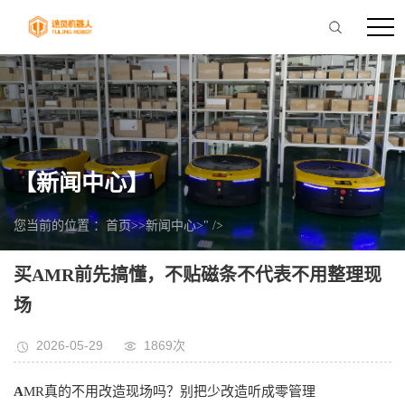
【新闻中心】
您当前的位置 ：
首页
>>
新闻中心
>" />
买AMR前先搞懂，不贴磁条不代表不用整理现
场
2026-05-29
1869次
A
MR真的不用改造现场吗？别把少改造听成零管理