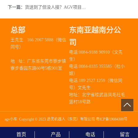
下一篇：
货送到了但没人接？AGV项目最容易忽略这一步
总部
东南亚越南分公
王先生 166 2067 5888（微信
司
同号）
电话:0084-9188 90910（文先
生）
地 址：
广东省东莞市寮步镇
电话:0084-0335 355585（杜小
寮步香园东路60号5栋901室
姐）
电话:189 2527 1259（微信同
号）文先生
地址：北宁省桂武县凤毛社毛
竖村18号路
agv小车
Copyright © 2023 途灵机器人（东莞）有限公司
粤ICP备19084380号
首页
产品
电话
留言